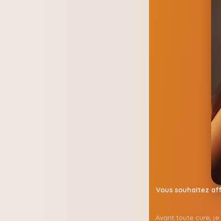
Vous souhaitez aff
Avant toute cure, je