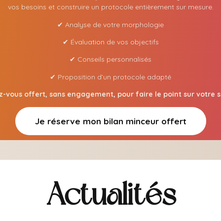
vos besoins et construire un protocole entièrement sur mesure.
✔ Analyse de votre morphologie
✔ Évaluation de vos objectifs
✔ Conseils personnalisés
✔ Proposition d’un protocole adapté
-vous offert, sans engagement, pour faire le point sur votre s
Je réserve mon bilan minceur offert
Actualités