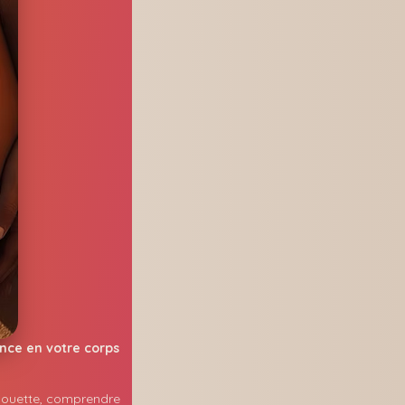
ance en votre corps
lhouette, comprendre