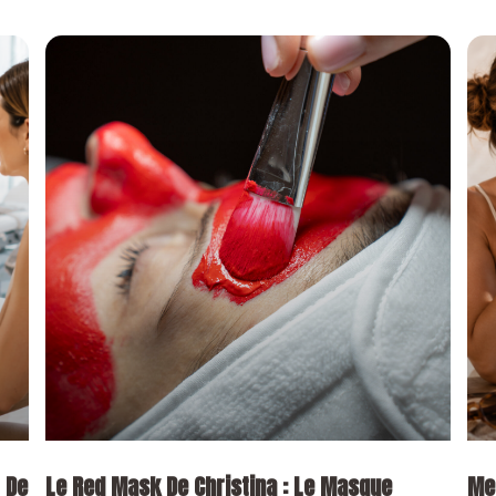
 De
Le Red Mask De Christina : Le Masque
Me