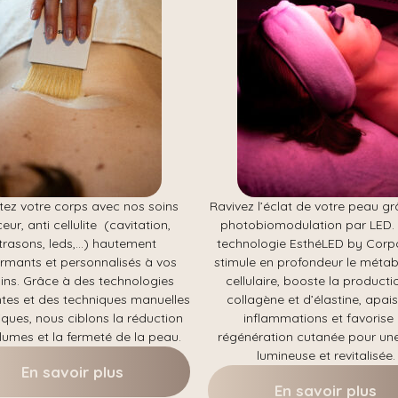
tez votre corps avec nos soins
Ravivez l’éclat de votre peau gr
eur, anti cellulite (cavitation,
photobiomodulation par LED.
ltrasons, leds,…) hautement
technologie EsthéLED by Cor
rmants et personnalisés à vos
stimule en profondeur le méta
ins.
Grâce à des technologies
cellulaire, booste la producti
tes et des techniques manuelles
collagène et d’élastine, apais
iques, nous ciblons la réduction
inflammations et favorise 
lumes et la fermeté de la peau.
régénération cutanée pour un
lumineuse et revitalisée.
En savoir plus
En savoir plus