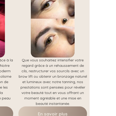
âce à la
Que vous souhaitiez intensifier votre
 Notre
regard grâce à un rehaussement de
poderm
cils, restructurer vos sourcils avec un
bolisme
brow lift ou obtenir un bronzage naturel
on de
et lumineux avec notre tanning, nos
e les
prestations sont pensées pour révéler
la
votre beauté tout en vous offrant un
e peau
moment agréable et une mise en
beauté instantanée.
En savoir plus