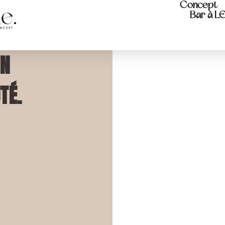
Concept
Bar à L
ON
TÉ.